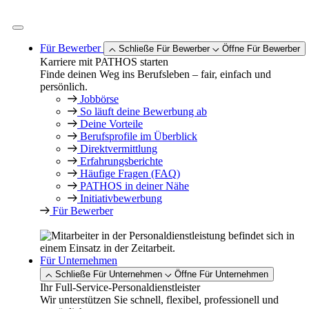
Zum
Inhalt
springen
Für Bewerber
Schließe Für Bewerber
Öffne Für Bewerber
Karriere mit PATHOS starten
Finde deinen Weg ins Berufsleben – fair, einfach und
persönlich.
Jobbörse
So läuft deine Bewerbung ab
Deine Vorteile
Berufsprofile im Überblick
Direktvermittlung
Erfahrungsberichte
Häufige Fragen (FAQ)
PATHOS in deiner Nähe
Initiativbewerbung
Für Bewerber
Für Unternehmen
Schließe Für Unternehmen
Öffne Für Unternehmen
Ihr Full-Service-Personaldienstleister
Wir unterstützen Sie schnell, flexibel, professionell und