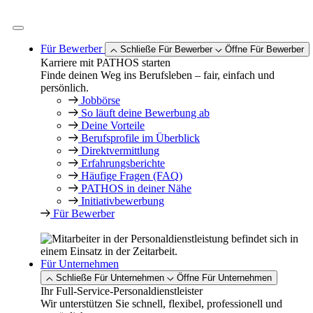
Zum
Inhalt
springen
Für Bewerber
Schließe Für Bewerber
Öffne Für Bewerber
Karriere mit PATHOS starten
Finde deinen Weg ins Berufsleben – fair, einfach und
persönlich.
Jobbörse
So läuft deine Bewerbung ab
Deine Vorteile
Berufsprofile im Überblick
Direktvermittlung
Erfahrungsberichte
Häufige Fragen (FAQ)
PATHOS in deiner Nähe
Initiativbewerbung
Für Bewerber
Für Unternehmen
Schließe Für Unternehmen
Öffne Für Unternehmen
Ihr Full-Service-Personaldienstleister
Wir unterstützen Sie schnell, flexibel, professionell und