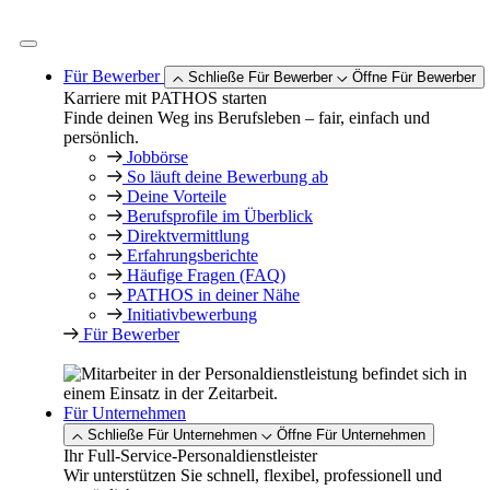
Zum
Inhalt
springen
Für Bewerber
Schließe Für Bewerber
Öffne Für Bewerber
Karriere mit PATHOS starten
Finde deinen Weg ins Berufsleben – fair, einfach und
persönlich.
Jobbörse
So läuft deine Bewerbung ab
Deine Vorteile
Berufsprofile im Überblick
Direktvermittlung
Erfahrungsberichte
Häufige Fragen (FAQ)
PATHOS in deiner Nähe
Initiativbewerbung
Für Bewerber
Für Unternehmen
Schließe Für Unternehmen
Öffne Für Unternehmen
Ihr Full-Service-Personaldienstleister
Wir unterstützen Sie schnell, flexibel, professionell und