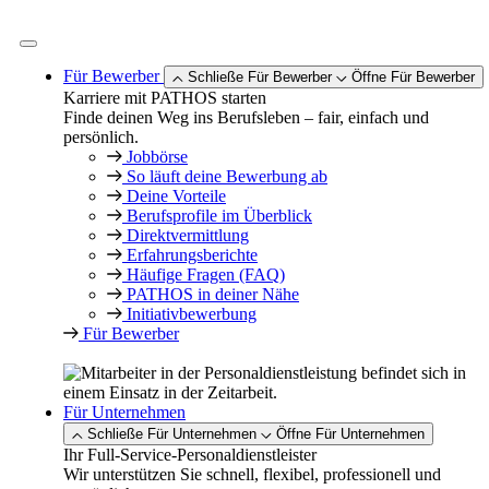
Zum
Inhalt
springen
Für Bewerber
Schließe Für Bewerber
Öffne Für Bewerber
Karriere mit PATHOS starten
Finde deinen Weg ins Berufsleben – fair, einfach und
persönlich.
Jobbörse
So läuft deine Bewerbung ab
Deine Vorteile
Berufsprofile im Überblick
Direktvermittlung
Erfahrungsberichte
Häufige Fragen (FAQ)
PATHOS in deiner Nähe
Initiativbewerbung
Für Bewerber
Für Unternehmen
Schließe Für Unternehmen
Öffne Für Unternehmen
Ihr Full-Service-Personaldienstleister
Wir unterstützen Sie schnell, flexibel, professionell und