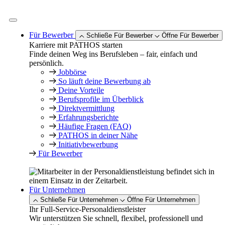
Zum
Inhalt
springen
Für Bewerber
Schließe Für Bewerber
Öffne Für Bewerber
Karriere mit PATHOS starten
Finde deinen Weg ins Berufsleben – fair, einfach und
persönlich.
Jobbörse
So läuft deine Bewerbung ab
Deine Vorteile
Berufsprofile im Überblick
Direktvermittlung
Erfahrungsberichte
Häufige Fragen (FAQ)
PATHOS in deiner Nähe
Initiativbewerbung
Für Bewerber
Für Unternehmen
Schließe Für Unternehmen
Öffne Für Unternehmen
Ihr Full-Service-Personaldienstleister
Wir unterstützen Sie schnell, flexibel, professionell und