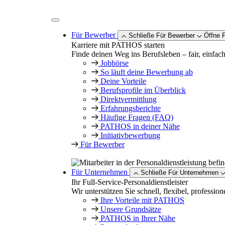
Zum
Inhalt
springen
Für Bewerber
Schließe Für Bewerber
Öffne 
Karriere mit PATHOS starten
Finde deinen Weg ins Berufsleben – fair, einfach
Jobbörse
So läuft deine Bewerbung ab
Deine Vorteile
Berufsprofile im Überblick
Direktvermittlung
Erfahrungsberichte
Häufige Fragen (FAQ)
PATHOS in deiner Nähe
Initiativbewerbung
Für Bewerber
Für Unternehmen
Schließe Für Unternehmen
Ihr Full-Service-Personaldienstleister
Wir unterstützen Sie schnell, flexibel, profession
Ihre Vorteile mit PATHOS
Unsere Grundsätze
PATHOS in Ihrer Nähe