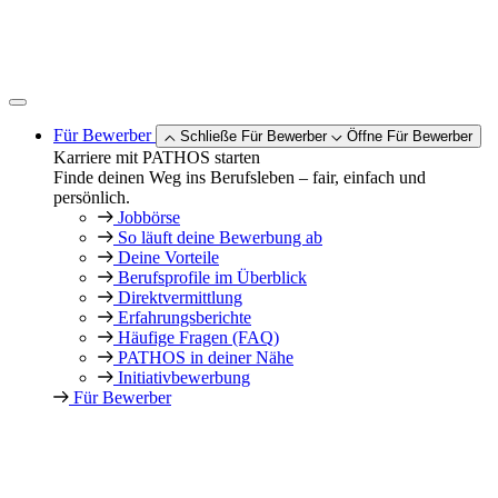
Zum
Inhalt
springen
Für Bewerber
Schließe Für Bewerber
Öffne Für Bewerber
Karriere mit PATHOS starten
Finde deinen Weg ins Berufsleben – fair, einfach und
persönlich.
Jobbörse
So läuft deine Bewerbung ab
Deine Vorteile
Berufsprofile im Überblick
Direktvermittlung
Erfahrungsberichte
Häufige Fragen (FAQ)
PATHOS in deiner Nähe
Initiativbewerbung
Für Bewerber