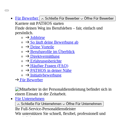
Zum
Inhalt
springen
Für Bewerber
Schließe Für Bewerber
Öffne Für Bewerber
Karriere mit PATHOS starten
Finde deinen Weg ins Berufsleben – fair, einfach und
persönlich.
Jobbörse
So läuft deine Bewerbung ab
Deine Vorteile
Berufsprofile im Überblick
Direktvermittlung
Erfahrungsberichte
Häufige Fragen (FAQ)
PATHOS in deiner Nähe
Initiativbewerbung
Für Bewerber
Für Unternehmen
Schließe Für Unternehmen
Öffne Für Unternehmen
Ihr Full-Service-Personaldienstleister
Wir unterstützen Sie schnell, flexibel, professionell und