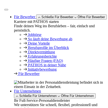
Zum
Inhalt
springen
Für Bewerber
Schließe Für Bewerber
Öffne Für Bewerber
Karriere mit PATHOS starten
Finde deinen Weg ins Berufsleben – fair, einfach und
persönlich.
Jobbörse
So läuft deine Bewerbung ab
Deine Vorteile
Berufsprofile im Überblick
Direktvermittlung
Erfahrungsberichte
Häufige Fragen (FAQ)
PATHOS in deiner Nähe
Initiativbewerbung
Für Bewerber
Für Unternehmen
Schließe Für Unternehmen
Öffne Für Unternehmen
Ihr Full-Service-Personaldienstleister
Wir unterstützen Sie schnell, flexibel, professionell und