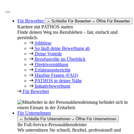
Zum
Inhalt
springen
Für Bewerber
Schließe Für Bewerber
Öffne Für Bewerber
Karriere mit PATHOS starten
Finde deinen Weg ins Berufsleben – fair, einfach und
persönlich.
Jobbörse
So läuft deine Bewerbung ab
Deine Vorteile
Berufsprofile im Überblick
Direktvermittlung
Erfahrungsberichte
Häufige Fragen (FAQ)
PATHOS in deiner Nähe
Initiativbewerbung
Für Bewerber
Für Unternehmen
Schließe Für Unternehmen
Öffne Für Unternehmen
Ihr Full-Service-Personaldienstleister
Wir unterstützen Sie schnell, flexibel, professionell und