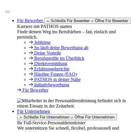
Zum
Inhalt
springen
Für Bewerber
Schließe Für Bewerber
Öffne Für Bewerber
Karriere mit PATHOS starten
Finde deinen Weg ins Berufsleben – fair, einfach und
persönlich.
Jobbörse
So läuft deine Bewerbung ab
Deine Vorteile
Berufsprofile im Überblick
Direktvermittlung
Erfahrungsberichte
Häufige Fragen (FAQ)
PATHOS in deiner Nähe
Initiativbewerbung
Für Bewerber
Für Unternehmen
Schließe Für Unternehmen
Öffne Für Unternehmen
Ihr Full-Service-Personaldienstleister
Wir unterstützen Sie schnell, flexibel, professionell und