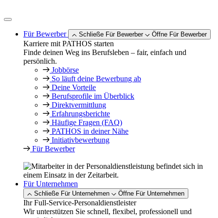
Zum
Inhalt
springen
Für Bewerber
Schließe Für Bewerber
Öffne Für Bewerber
Karriere mit PATHOS starten
Finde deinen Weg ins Berufsleben – fair, einfach und
persönlich.
Jobbörse
So läuft deine Bewerbung ab
Deine Vorteile
Berufsprofile im Überblick
Direktvermittlung
Erfahrungsberichte
Häufige Fragen (FAQ)
PATHOS in deiner Nähe
Initiativbewerbung
Für Bewerber
Für Unternehmen
Schließe Für Unternehmen
Öffne Für Unternehmen
Ihr Full-Service-Personaldienstleister
Wir unterstützen Sie schnell, flexibel, professionell und