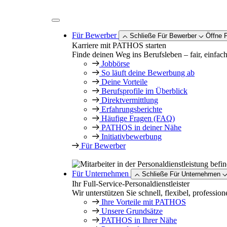
Zum
Inhalt
springen
Für Bewerber
Schließe Für Bewerber
Öffne 
Karriere mit PATHOS starten
Finde deinen Weg ins Berufsleben – fair, einfach
Jobbörse
So läuft deine Bewerbung ab
Deine Vorteile
Berufsprofile im Überblick
Direktvermittlung
Erfahrungsberichte
Häufige Fragen (FAQ)
PATHOS in deiner Nähe
Initiativbewerbung
Für Bewerber
Für Unternehmen
Schließe Für Unternehmen
Ihr Full-Service-Personaldienstleister
Wir unterstützen Sie schnell, flexibel, profession
Ihre Vorteile mit PATHOS
Unsere Grundsätze
PATHOS in Ihrer Nähe