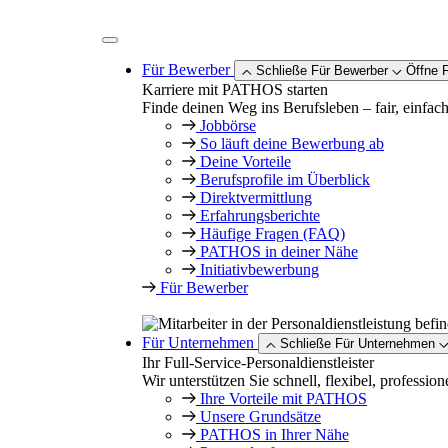
Zum
Inhalt
springen
Für Bewerber
Schließe Für Bewerber
Öffne 
Karriere mit PATHOS starten
Finde deinen Weg ins Berufsleben – fair, einfach
Jobbörse
So läuft deine Bewerbung ab
Deine Vorteile
Berufsprofile im Überblick
Direktvermittlung
Erfahrungsberichte
Häufige Fragen (FAQ)
PATHOS in deiner Nähe
Initiativbewerbung
Für Bewerber
Für Unternehmen
Schließe Für Unternehmen
Ihr Full-Service-Personaldienstleister
Wir unterstützen Sie schnell, flexibel, profession
Ihre Vorteile mit PATHOS
Unsere Grundsätze
PATHOS in Ihrer Nähe