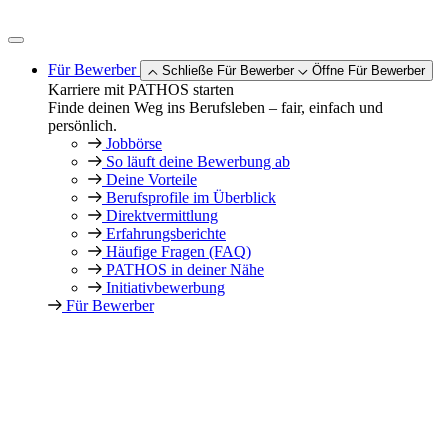
Zum
Inhalt
springen
Für Bewerber
Schließe Für Bewerber
Öffne Für Bewerber
Karriere mit PATHOS starten
Finde deinen Weg ins Berufsleben – fair, einfach und
persönlich.
Jobbörse
So läuft deine Bewerbung ab
Deine Vorteile
Berufsprofile im Überblick
Direktvermittlung
Erfahrungsberichte
Häufige Fragen (FAQ)
PATHOS in deiner Nähe
Initiativbewerbung
Für Bewerber